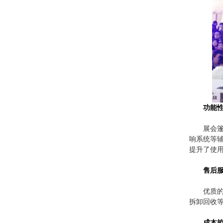
功能
展会
响系统等
提升了使
售后
优质
拆卸回收
成本