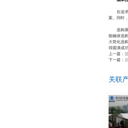
在追
案。同时
选购
能确保选
大简化选
得圆满成
上一篇：
下一篇：
关联