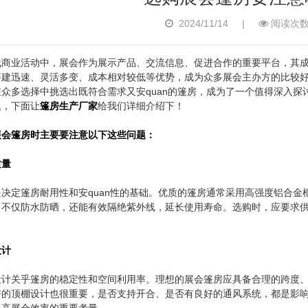
2024/11/14
|
阅读次数
代商业活动中，展会作为展示产品、交流信息、促进合作的重要平台，其
搭建迅速、灵活多变、成本相对较低等优势，成为众多展会主办方的比较
众多选择中挑选出既符合需求又安quan的篷房，成为了一个值得深入
题，下面让
篷房生产厂家
给我们详细介绍下！
展会篷房时主要要注意以下这些问题：
质量
决定篷房耐用性和安quan性的基础。优质的篷房通常采用高强度铝合金
，不仅防水防晒，还能有效隔绝紫外线，延长使用寿命。选购时，应要求
设计
设计关乎篷房的稳定性和空间利用率。理想的展会篷房应具备合理的跨度
房的顶棚设计也很重要，是否支持开合、是否有良好的通风系统，都是影
提高展会效率的重要考量。