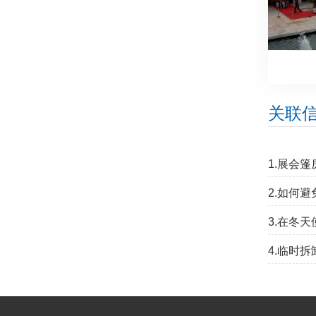
关联
1.展会
2.如何
3.在冬
4.临时