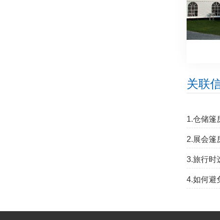
关联
1.仓储
2.展会
3.旅行
4.如何