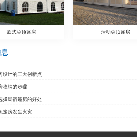
欧式尖顶篷房
活动尖顶篷房
信息
篷房设计的三大创新点
篷房收纳的步骤
时选择民宿篷房的好处
避免篷房发生火灾