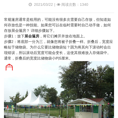
2021/03/22
|
阅读次数：1340
常规篷房通常是租用的，可能没有很多次需要自己存放，但知道如
何存放也是一种技能。如果您可以在临时需要时自己动手做，如何
存放
展会篷房
？ 详细步骤如下。
步骤1：放下
展会篷房
，将它们摊开并放在地面上。
步骤2：将底部一分为三，就像您将被子折叠一样。折叠后，宽度应
略短于储物袋。为什么它要比储物袋短？因为将其向下滚动时会出
现错误，所以滚动后宽度可能会变长，这使其很难放入存储袋中。
通常，折叠后的宽度比储物袋小约5厘米。