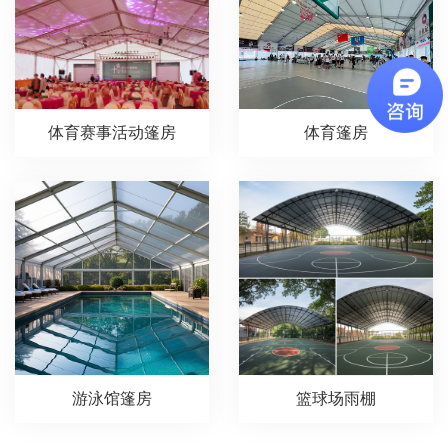
体育赛事活动篷房
体育篷房
游泳馆篷房
篮球场雨棚