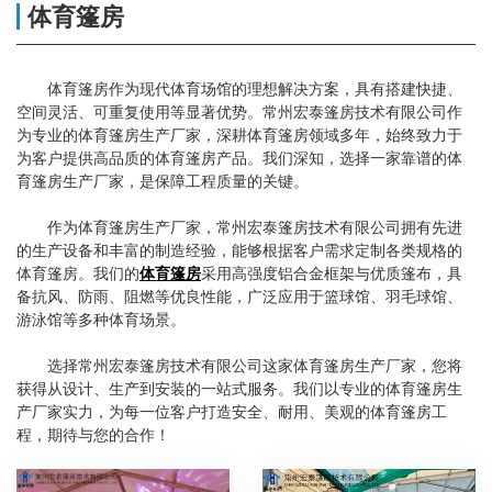
体育篷房
体育篷房作为现代体育场馆的理想解决方案，具有搭建快捷、
空间灵活、可重复使用等显著优势。常州宏泰篷房技术有限公司作
为专业的体育篷房生产厂家，深耕体育篷房领域多年，始终致力于
为客户提供高品质的体育篷房产品。我们深知，选择一家靠谱的体
育篷房生产厂家，是保障工程质量的关键。
作为体育篷房生产厂家，常州宏泰篷房技术有限公司拥有先进
的生产设备和丰富的制造经验，能够根据客户需求定制各类规格的
体育篷房。我们的
体育篷房
采用高强度铝合金框架与优质篷布，具
备抗风、防雨、阻燃等优良性能，广泛应用于篮球馆、羽毛球馆、
游泳馆等多种体育场景。
选择常州宏泰篷房技术有限公司这家体育篷房生产厂家，您将
获得从设计、生产到安装的一站式服务。我们以专业的体育篷房生
产厂家实力，为每一位客户打造安全、耐用、美观的体育篷房工
程，期待与您的合作！