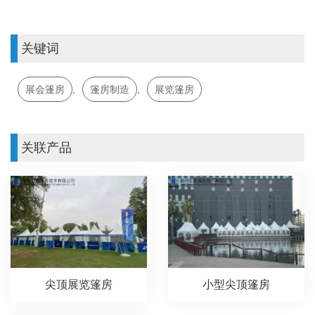
关键词
展会篷房
,
篷房制造
,
展览篷房
关联产品
尖顶展览篷房
小型尖顶篷房