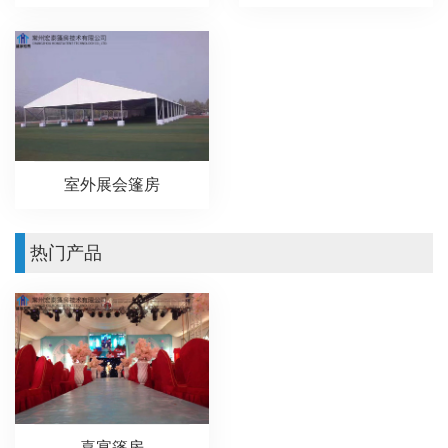
室外展会篷房
热门产品
喜宴篷房