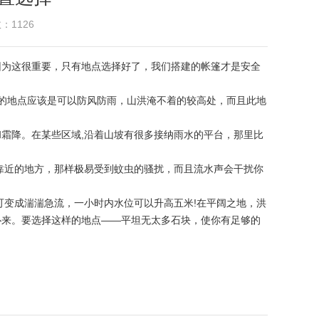
：1126
因为这很重要，只有地点选择好了，我们搭建的帐篷才是安全
想的地点应该是可以防风防雨，山洪淹不着的较高处，而且此地
霜降。在某些区域,沿着山坡有很多接纳雨水的平台，那里比
靠近的地方，那样极易受到蚊虫的骚扰，而且流水声会干扰你
可变成湍湍急流，一小时内水位可以升高五米!在平阔之地，洪
扑来。要选择这样的地点——平坦无太多石块，使你有足够的