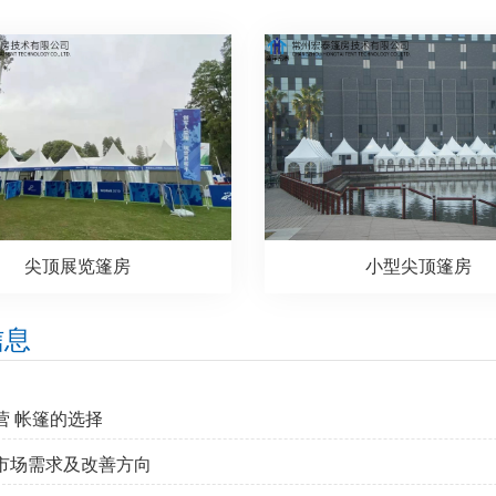
尖顶展览篷房
小型尖顶篷房
信息
营 帐篷的选择
的市场需求及改善方向