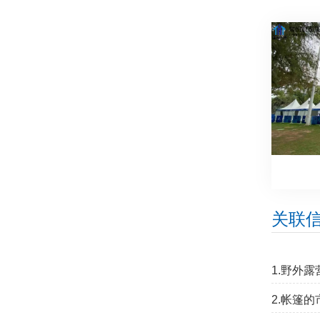
关联
1.野外露
2.帐篷