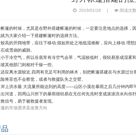
2019/01/18
|
阅读次数
建帐篷的时候，尤其是在野外搭建帐篷的时候，一定要注意地点的选择，
我就为大家介绍一下搭建帐篷时的选择方法。
较高的开阔地带，应往下移动;假如所处之地低湿难耐，应向上移动.理
落石或雪崩的威胁。
度小于冷空气，所以谷底常有冷空气会萃，气温较低时，很轻易形成湿雾和
山坡其他部门则相对干燥一些。
点还应离水源较近,四周有充足可利用的林木，别把帐篷搭建在与水源过分
危险将至也不会察觉，或者与救援队失之交臂。
岸上洪水最 大流量所能达到的高度——山区小溪在暴雨之后几分钟内即
超出河道，四周山川所下的暴雨很轻易在无任何先兆时变成滚滚洪水向你
求救信号，易于被救援者发现。
帐篷的市场需求及改善方向
产品