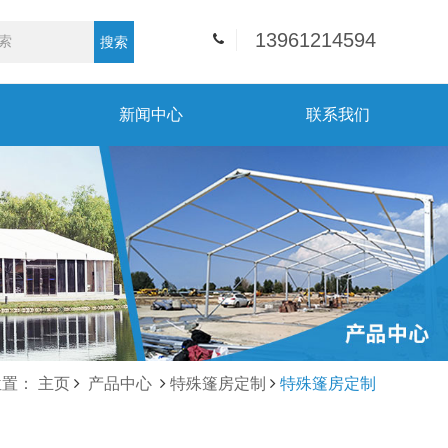
13961214594
搜索
新闻中心
联系我们
置： 主页
产品中心
特殊篷房定制
特殊篷房定制