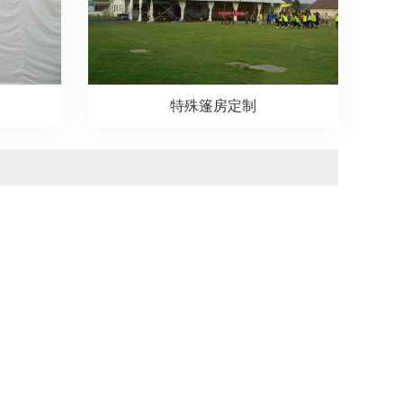
特殊篷房定制