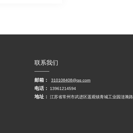
联系我们
邮箱：
310108408@qq.com
电话：
13961214594
地址：
江苏省常州市武进区遥观镇青城工业园涟漪路