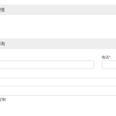
详情
咨询
电话
*