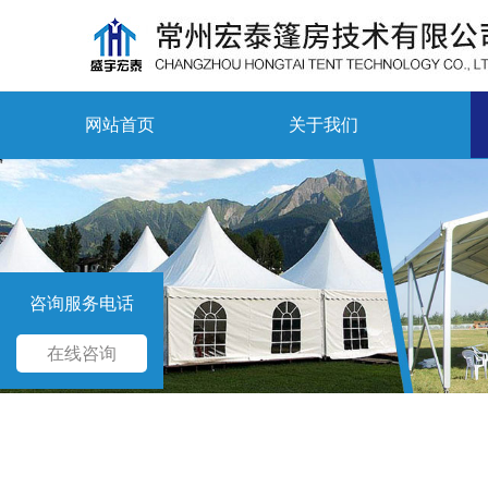
网站首页
关于我们
咨询服务电话
在线咨询