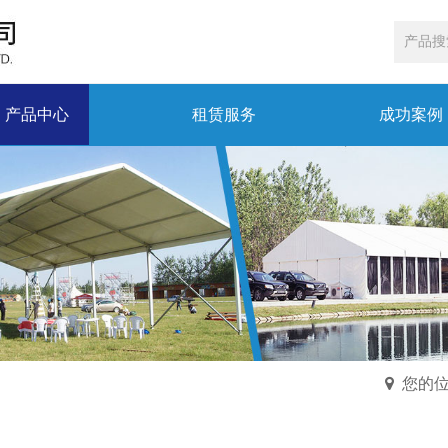
产品中心
租赁服务
成功案例
您的位