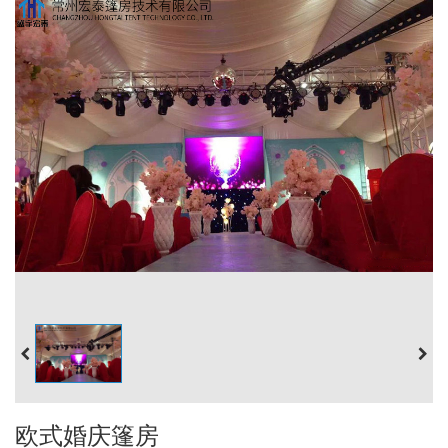
欧式婚庆篷房